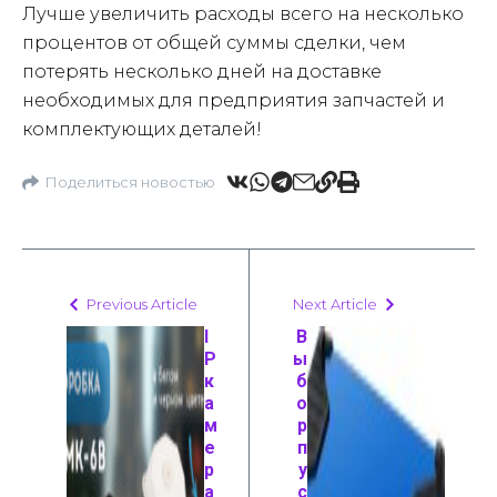
Лучше увеличить расходы всего на несколько
процентов от общей суммы сделки, чем
потерять несколько дней на доставке
необходимых для предприятия запчастей и
комплектующих деталей!
Поделиться новостью
Previous Article
Next Article
I
В
P
ы
к
б
а
о
м
р
е
п
р
у
а
с