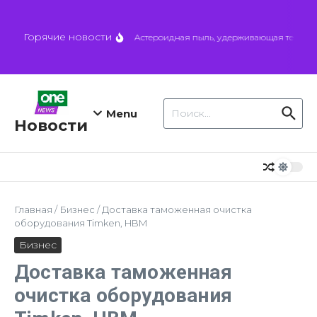
Перейти к содержанию
Горячие новости
Астероидная пыль, удерживающая тепло, мо
Искать:
Menu
Новости
Главная
/
Бизнес
/
Доставка таможенная очистка
оборудования Timken, HBM
Бизнес
Доставка таможенная
очистка оборудования