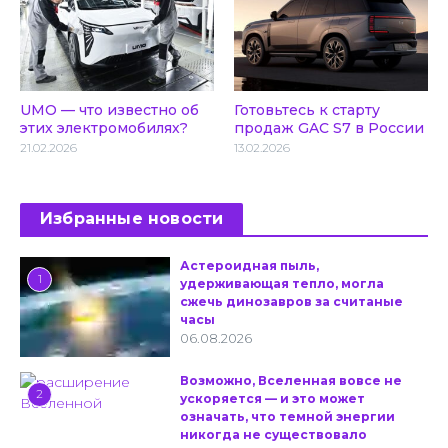
UMO — что известно об
Готовьтесь к старту
этих электромобилях?
продаж GAC S7 в России
21.02.2026
13.02.2026
Избранные новости
Астероидная пыль,
1
удерживающая тепло, могла
сжечь динозавров за считаные
часы
06.08.2026
Возможно, Вселенная вовсе не
2
ускоряется — и это может
означать, что темной энергии
никогда не существовало