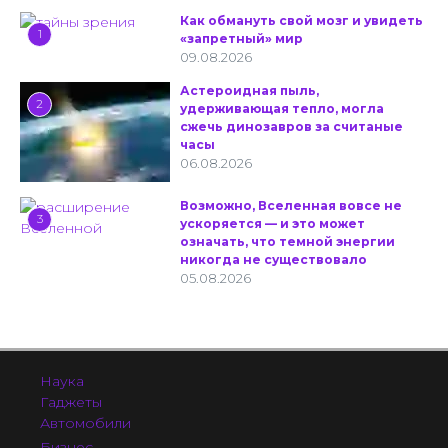
Как обмануть свой мозг и увидеть
1
«запретный» мир
09.08.2026
Астероидная пыль,
2
удерживающая тепло, могла
сжечь динозавров за считаные
часы
06.08.2026
Возможно, Вселенная вовсе не
3
ускоряется — и это может
означать, что темной энергии
никогда не существовало
05.08.2026
Наука
Гаджеты
Автомобили
Бизнес