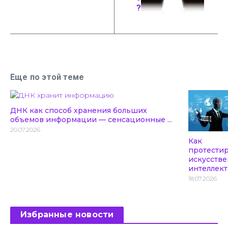
?
Еще по этой теме
ДНК как способ хранения больших
объемов информации — сенсационные ...
20.07.2026
Как
протести
искусств
интеллект
18.07.2026
Избранные новости