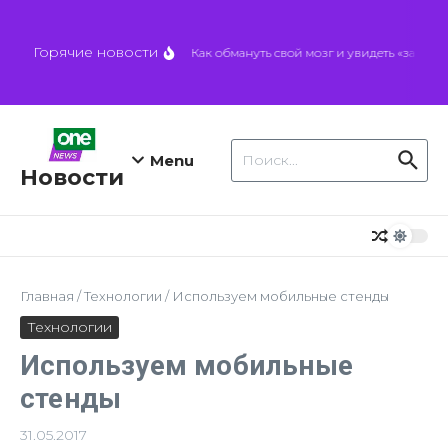
Перейти к содержанию
Горячие новости
Как обмануть свой мозг и увидеть «запрет
Искать:
Menu
Новости
Главная
/
Технологии
/
Используем мобильные стенды
Технологии
Используем мобильные
стенды
31.05.2017