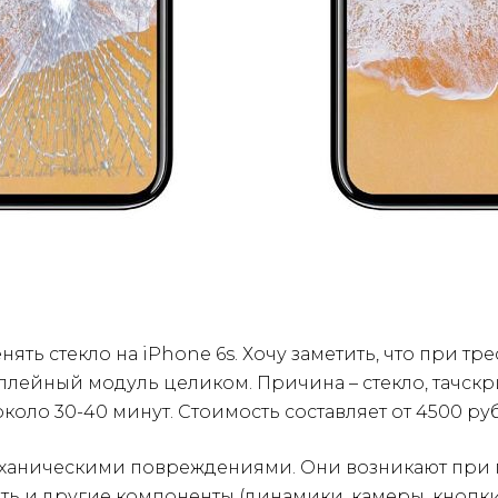
ть стекло на iPhone 6s. Хочу заметить, что при тре
лейный модуль целиком. Причина – стекло, тачскр
коло 30-40 минут. Стоимость составляет от 4500 ру
аническими повреждениями. Они возникают при па
адать и другие компоненты (динамики, камеры, кнопк