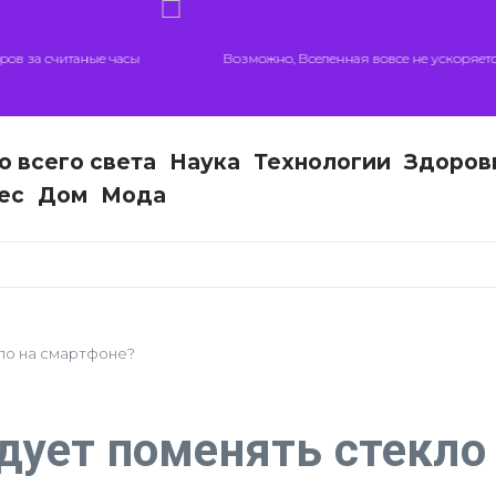
а считаные часы
Возможно, Вселенная вовсе не ускоряется — и
о всего света
Наука
Технологии
Здоров
ес
Дом
Мода
кло на смартфоне?
едует поменять стекло