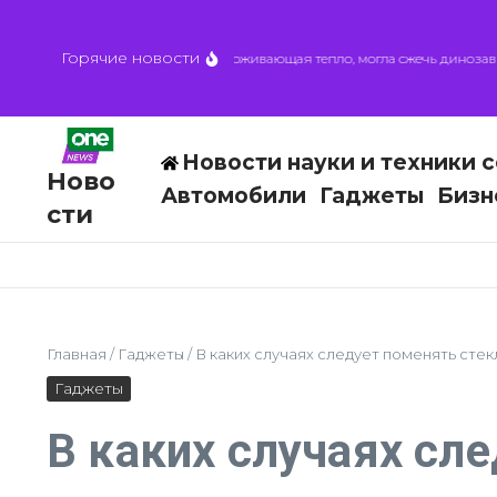
Перейти к содержанию
Горячие новости
Астероидная пыль, удерживающая тепло, могла сжечь динозавров з
Новости науки и техники с
Ново
Автомобили
Гаджеты
Бизн
сти
Главная
/
Гаджеты
/
В каких случаях следует поменять сте
Гаджеты
В каких случаях сл