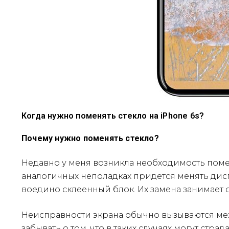
Когда нужно поменять стекло на iPhone 6s?
Почему нужно поменять стекло?
Недавно у меня возникла необходимость поменя
аналогичных неполадках придется менять дисп
воедино склеенный блок. Их замена занимает о
Неисправности экрана обычно вызываются мех
забывать о том, что в таких случаях могут стр