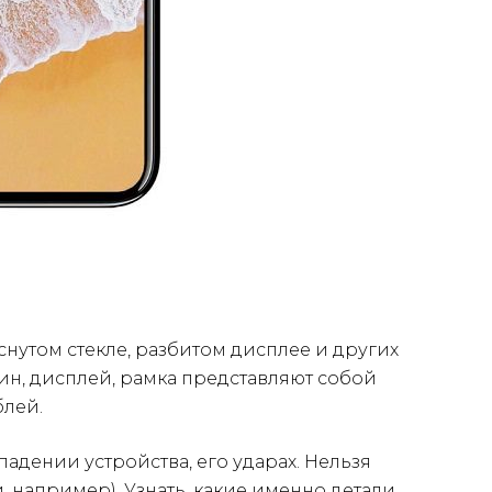
снутом стекле, разбитом дисплее и других
ин, дисплей, рамка представляют собой
блей.
дении устройства, его ударах. Нельзя
и, например). Узнать, какие именно детали