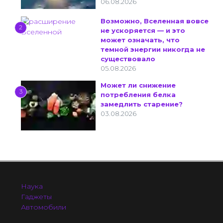
06.08.2026
Возможно, Вселенная вовсе
2
не ускоряется — и это
может означать, что
темной энергии никогда не
существовало
05.08.2026
Может ли снижение
3
потребления белка
замедлить старение?
03.08.2026
Наука
Гаджеты
Автомобили