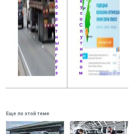
а
к
б
у
а
с
р
о
и
С
т
п
н
у
ы
т
й
н
г
и
р
к
у
о
з
м
Еще по этой теме