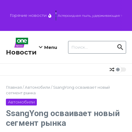
Перейти к содержанию
Горячие новости
Астероидная пыль, удерживающая тепло, м
Искать:
Menu
Новости
Главная
/
Автомобили
/
SsangYong осваивает новый
сегмент рынка
Автомобили
SsangYong осваивает новый
сегмент рынка