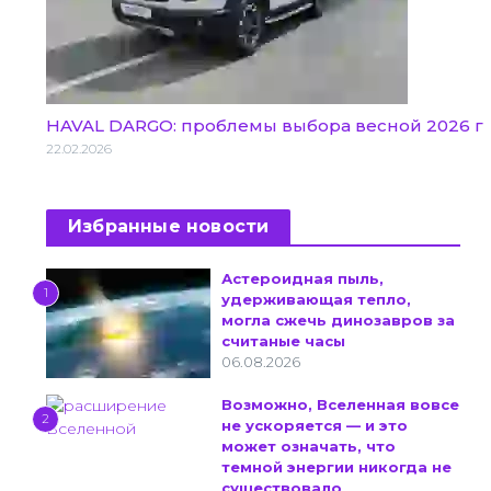
HAVAL DARGO: проблемы выбора весной 2026 г
22.02.2026
Избранные новости
Астероидная пыль,
1
удерживающая тепло,
могла сжечь динозавров за
считаные часы
06.08.2026
Возможно, Вселенная вовсе
2
не ускоряется — и это
может означать, что
темной энергии никогда не
существовало