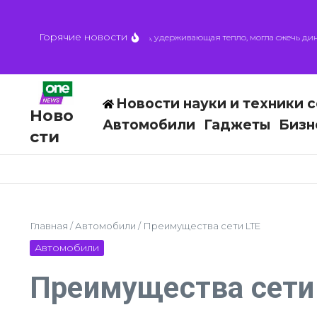
Перейти к содержанию
Горячие новости
Астероидная пыль, удерживающая тепло, могла сжечь динозав
Новости науки и техники с
Ново
Автомобили
Гаджеты
Бизн
сти
Главная
/
Автомобили
/
Преимущества сети LTE
Автомобили
Преимущества сети