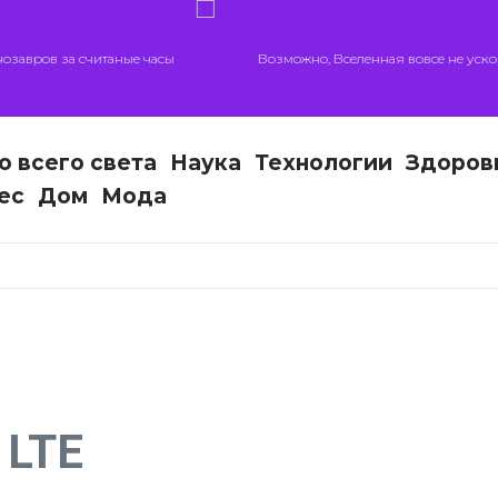
ров за считаные часы
Возможно, Вселенная вовсе не ускоряетс
о всего света
Наука
Технологии
Здоров
ес
Дом
Мода
 LTE