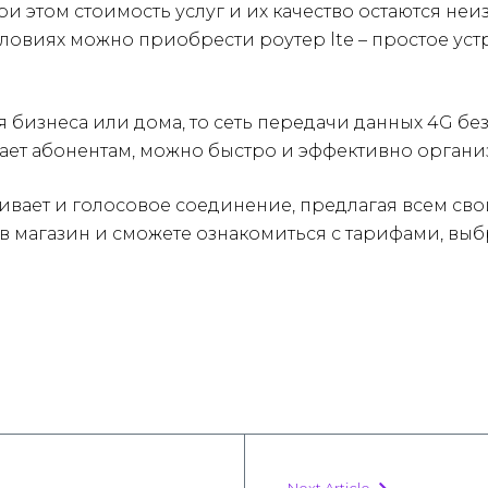
ри этом стоимость услуг и их качество остаются не
ловиях можно приобрести роутер lte – простое устр
 бизнеса или дома, то сеть передачи данных 4G без
ет абонентам, можно быстро и эффективно организ
печивает и голосовое соединение, предлагая всем 
 в магазин и сможете ознакомиться с тарифами, в
Next Article