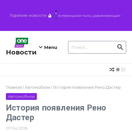
Перейти к содержанию
Горячие новости
Астероидная пыль, удерживающая тепло, м
Искать:
Menu
Новости
Главная
/
Автомобили
/
История появления Рено Дастер
Автомобили
История появления Рено
Дастер
07.04.2016