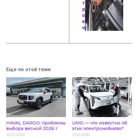
т
р
о
е
н
Еще по этой теме
HAVAL DARGO: проблемы
UMO — что известно об
выбора весной 2026 г
этих электромобилях?
22.02.2026
21.02.2026