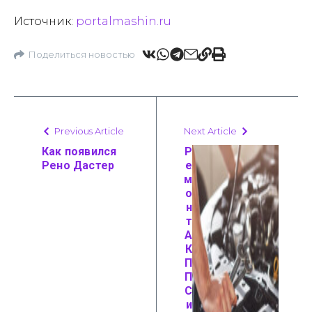
Источник:
portalmashin.ru
Поделиться новостью
Previous Article
Next Article
Как появился
Р
Рено Дастер
е
м
о
н
т
А
К
П
П
С
и