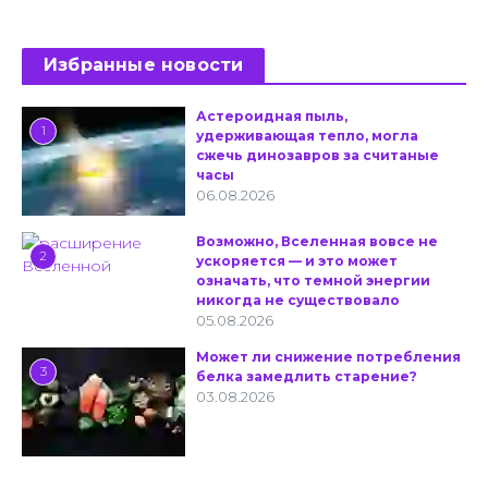
Избранные новости
Астероидная пыль,
1
удерживающая тепло, могла
сжечь динозавров за считаные
часы
06.08.2026
Возможно, Вселенная вовсе не
2
ускоряется — и это может
означать, что темной энергии
никогда не существовало
05.08.2026
Может ли снижение потребления
3
белка замедлить старение?
03.08.2026