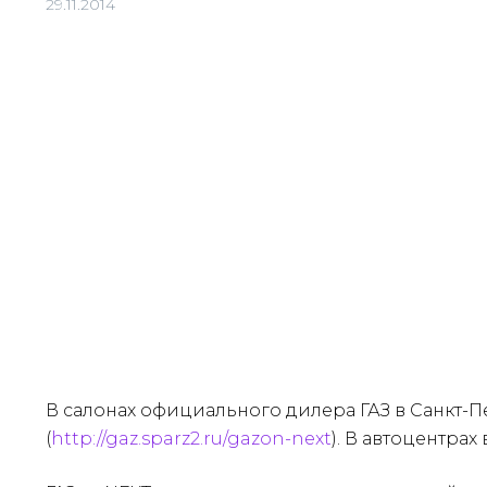
29.11.2014
В салонах официального дилера ГАЗ в Санкт-
(
http://gaz.sparz2.ru/gazon-next
). В автоцентра