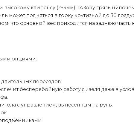
и высокому клиренсу (253мм), ГАЗону грязь нипочём
ь может подняться в горку крутизной до 30 градусо
зом, что основной вес приходится на заднюю часть 
ыми опциями:
 длительных переездов.
спечит бесперебойную работу дизеля даже в услов
фа.
нитола с управлением, вынесенным на руль.
ок.
лоподъёмниками.