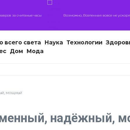
в за считаные часы
Возможно, Вселенная вовсе не ускоряется 
о всего света
Наука
Технологии
Здоров
ес
Дом
Мода
ый, мощный
еменный, надёжный, 