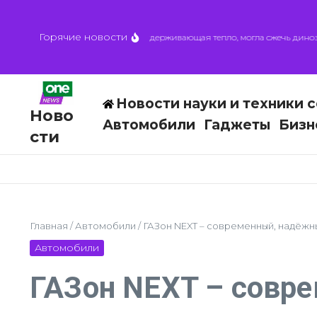
Перейти к содержанию
Горячие новости
Астероидная пыль, удерживающая тепло, могла сжечь динозавро
Новости науки и техники с
Ново
Автомобили
Гаджеты
Бизн
сти
Главная
/
Автомобили
/
ГАЗон NEXT – современный, надёжн
Автомобили
ГАЗон NEXT – совр