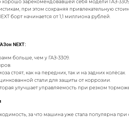
но хорошо зарекомендовавшей себя модели ГАЗ-33
истикам, при этом сохраняя привлекательную стоимо
XT борт начинается от 1,1 миллиона рублей.
АЗон NEXT:
рамм больше, чем у ГАЗ-3309.
иров.
а стоят, как на передних, так и на задних колёсах.
цинкованной стали для защиты от коррозии.
торая улучшает управляемость при резком торможе
и
ходимость, за что машина уже стала популярна пр