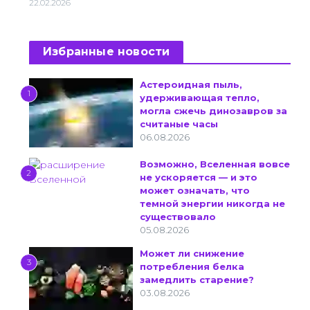
22.02.2026
Избранные новости
Астероидная пыль,
1
удерживающая тепло,
могла сжечь динозавров за
считаные часы
06.08.2026
Возможно, Вселенная вовсе
2
не ускоряется — и это
может означать, что
темной энергии никогда не
существовало
05.08.2026
Может ли снижение
3
потребления белка
замедлить старение?
03.08.2026