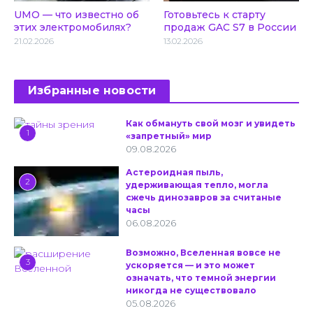
UMO — что известно об
Готовьтесь к старту
этих электромобилях?
продаж GAC S7 в России
21.02.2026
13.02.2026
Избранные новости
Как обмануть свой мозг и увидеть
1
«запретный» мир
09.08.2026
Астероидная пыль,
2
удерживающая тепло, могла
сжечь динозавров за считаные
часы
06.08.2026
Возможно, Вселенная вовсе не
3
ускоряется — и это может
означать, что темной энергии
никогда не существовало
05.08.2026