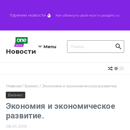
Перейти к содержанию
Горячие новости
Как обмануть свой мозг и увидеть «запрет
Искать:
Menu
Новости
Главная
/
Бизнес
/
Экономия и экономическое развитие.
Бизнес
Экономия и экономическое
развитие.
28.09.2015